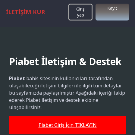
Kayıt
Giriş
İLETIŞIM KUR
yap
Piabet İletişim & Destek
Piabet
bahis sitesinin kullanıcıları tarafından
ulaşabileceği iletişim bilgileri ile ilgili tüm detaylar
bu sayfamızda paylaşılmıştır. Aşağıdaki içeriği takip
ederek Piabet iletişim ve destek ekibine
ulaşabilirsiniz.
Piabet Giriş İçin TIKLAYIN