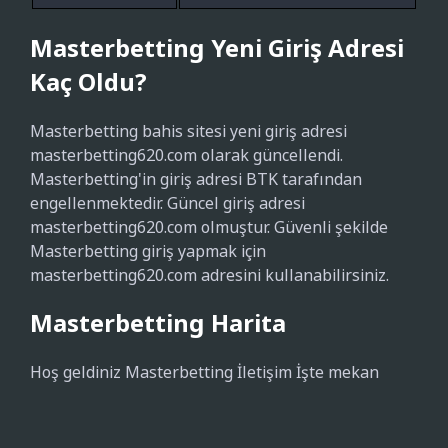
Masterbetting Yeni Giriş Adresi
Kaç Oldu?
Masterbetting bahis sitesi yeni giriş adresi
masterbetting620.com olarak güncellendi.
Masterbetting'in giriş adresi BTK tarafından
engellenmektedir. Güncel giriş adresi
masterbetting620.com olmuştur. Güvenli şekilde
Masterbetting giriş yapmak için
masterbetting620.com adresini kullanabilirsiniz.
Masterbetting Harita
Hoş geldiniz
Masterbetting İletişim
İşte mekan