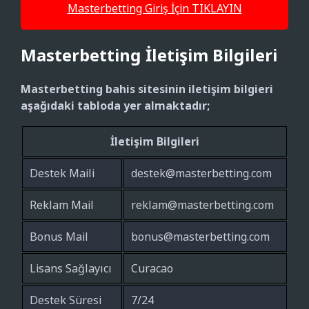
Masterbetting Giriş İçin TIKLAYIN
Masterbetting İletişim Bilgileri
Masterbetting bahis sitesinin iletişim bilgieri
aşağıdaki tabloda yer almaktadır;
İletişim Bilgileri
Destek Maili
destek@masterbetting.com
Reklam Mail
reklam@masterbetting.com
Bonus Mail
bonus@masterbetting.com
Lisans Sağlayıcı
Curacao
Destek Süresi
7/24