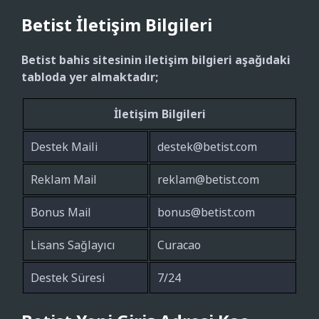
Betist İletişim Bilgileri
Betist bahis sitesinin iletişim bilgieri aşağıdaki
tabloda yer almaktadır;
İletişim Bilgileri
Destek Maili
destek@betist.com
Reklam Mail
reklam@betist.com
Bonus Mail
bonus@betist.com
Lisans Sağlayıcı
Curacao
Destek Süresi
7/24