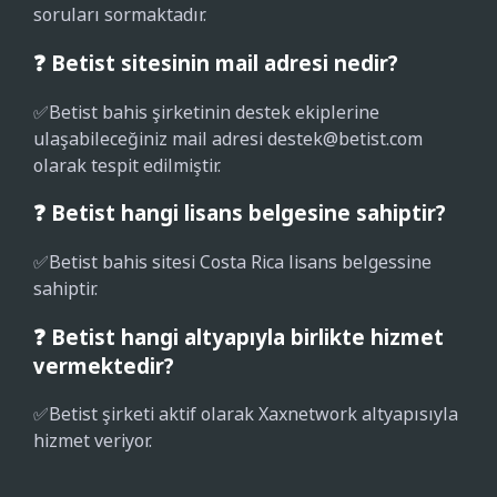
soruları sormaktadır.
❓ Betist sitesinin mail adresi nedir?
✅Betist bahis şirketinin destek ekiplerine
ulaşabileceğiniz mail adresi
destek@betist.com
olarak tespit edilmiştir.
❓ Betist hangi lisans belgesine sahiptir?
✅Betist bahis sitesi Costa Rica lisans belgessine
sahiptir.
❓ Betist hangi altyapıyla birlikte hizmet
vermektedir?
✅Betist şirketi aktif olarak Xaxnetwork altyapısıyla
hizmet veriyor.