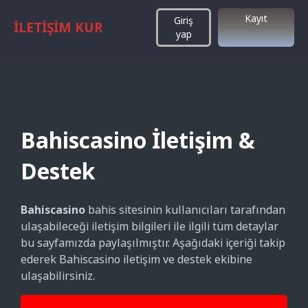
Kayıt
Giriş
İLETIŞIM KUR
yap
Bahiscasino İletişim &
Destek
Bahiscasino
bahis sitesinin kullanıcıları tarafından
ulaşabileceği iletişim bilgileri ile ilgili tüm detaylar
bu sayfamızda paylaşılmıştır. Aşağıdaki içeriği takip
ederek Bahiscasino iletişim ve destek ekibine
ulaşabilirsiniz.