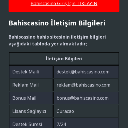
Bahiscasino Giriş İçin TIKLAYIN
Bahiscasino İletişim Bilgileri
Bahiscasino bahis sitesinin iletişim bilgieri
aşağıdaki tabloda yer almaktadır;
İletişim Bilgileri
Destek Maili
destek@bahiscasino.com
Reklam Mail
reklam@bahiscasino.com
Bonus Mail
bonus@bahiscasino.com
Lisans Sağlayıcı
Curacao
Destek Süresi
7/24